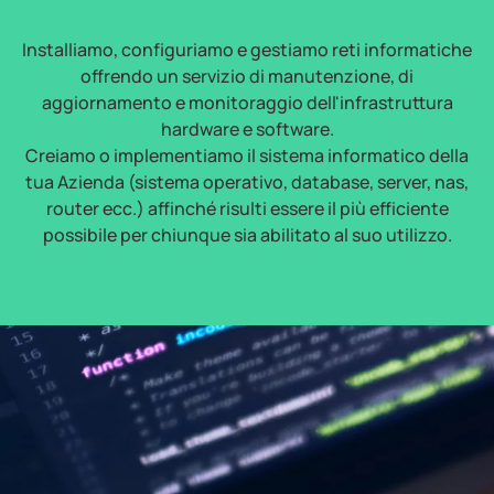
Installiamo, configuriamo e gestiamo reti informatiche
offrendo un servizio di manutenzione, di
aggiornamento e monitoraggio dell'infrastruttura
hardware e software.
Creiamo o implementiamo il sistema informatico della
tua Azienda (sistema operativo, database, server, nas,
router ecc.) affinché risulti essere il più efficiente
possibile per chiunque sia abilitato al suo utilizzo.