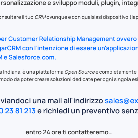
rsonalizzazione e sviluppo moduli, plugin, integr
onsultare il tuo
CRM
ovunque e con qualsiasi dispositivo (la
per
Customer Relationship Management
ovvero l
garCRM
con l'intenzione di essere un'applica
M e Salesforce.com.
a Indiana, è una piattaforma
Open Source
e completamente m
 modo da poter creare soluzioni dedicate per ogni singola es
iandoci una mail all'indirizzo
sales@ex
0 23 81 213
e richiedi un preventivo sen
entro 24 ore ti contatteremo…