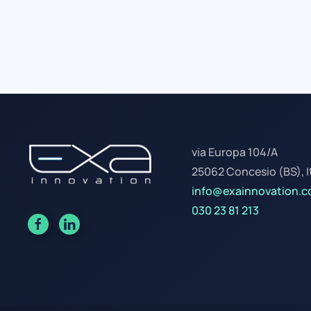
via Europa 104/A
25062 Concesio (BS), I
info@exainnovation.
030 23 81 213