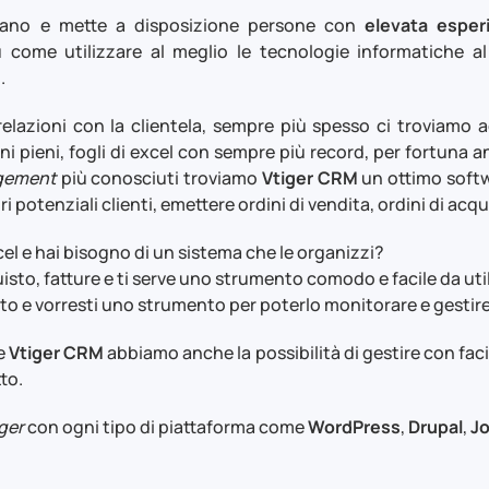
aliano e mette a disposizione persone con
elevata esper
u come utilizzare al meglio le tecnologie informatiche al
.
relazioni con la clientela, sempre più spesso ci troviamo a
doni pieni, fogli di excel con sempre più record, per fortuna
gement
più conosciuti troviamo
Vtiger CRM
un ottimo softw
i potenziali clienti, emettere ordini di vendita, ordini di acqu
cel e hai bisogno di un sistema che le organizzi?
cquisto, fatture e ti serve uno strumento comodo e facile da ut
lato e vorresti uno strumento per poterlo monitorare e gestire 
e
Vtiger CRM
abbiamo anche la possibilità di gestire con fac
to.
ger
con ogni tipo di piattaforma come
WordPress
,
Drupal
,
J