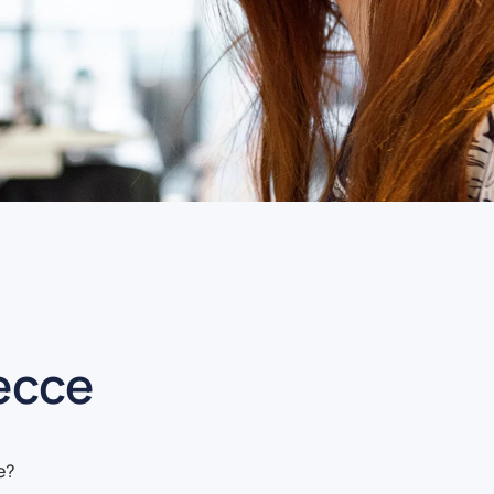
Lecce
e?